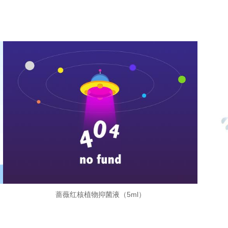
蔷薇红核植物抑菌液（5ml）