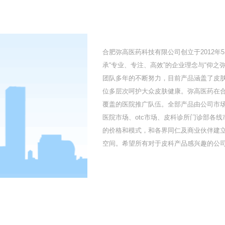
合肥弥高医药科技有限公司创立于2012
承“专业、专注、高效”的企业理念与“仰
团队多年的不断努力，目前产品涵盖了皮
位多层次呵护大众皮肤健康。弥高医药在
覆盖的医院推广队伍。全部产品由公司市
医院市场、otc市场、皮科诊所门诊部各
的价格和模式，和各界同仁及商业伙伴建
空间。希望所有对于皮科产品感兴趣的公