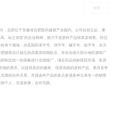
全部
年5月，总部位于安徽省合肥医药健康产业园内。公司自创立起，秉
之弥高、钻之弥坚”的企业精神，致力于皮肤科产品研发及销售。经过
肤科各个领域：涉及国药准字号、消字号、械字号、妆字号，全方
合肥拥有自己独立的高素质招商队伍，并在全国大部分地区拥有广
场部制定统一的策略进行全国推广，满足药品招标医院市场、私营
线市场的需求。以提供良好的服务、优质高效的皮科产品、更具竞争
立完善的合作关系，共谋皮科产品的多点多项多种立体专一的销售
司和个人，共谋发展，合作无限。