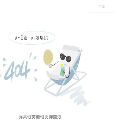
全部
弥高银芙糠银友抑菌液