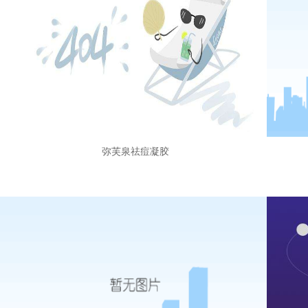
弥芙泉祛痘凝胶