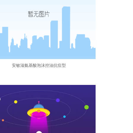
安敏滋氨基酸泡沫控油抗痘型