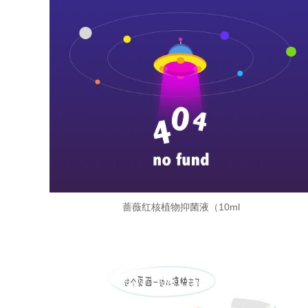
蔷薇红核植物抑菌液（10ml