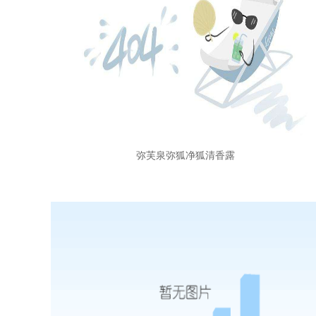
弥芙泉弥狐净狐清香露