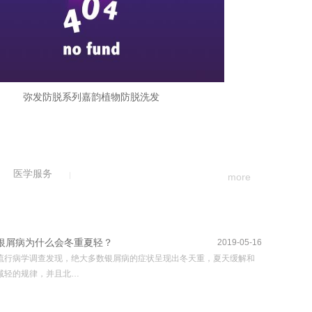
弥发防脱系列嘉韵植物防脱洗发
医学服务
more
银屑病为什么会冬重夏轻？
2019-05-16
流行病学调查发现，绝大多数银屑病的症状呈现出冬天重，夏天缓解和
减轻的规律，并且北…