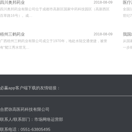
四川奥邦药业
医疗
2018-08-09
四川奥邦药业有限公司位于成都市高新区国家中药科技园区（高新西区
全国
百草路16号）。成…
世纪7
梧州三鹤药业
我国
2018-08-09
广西梧州三鹤药业有限公司成立于1970年，地处水陆交通便捷，被誉
从国
有“鸳江秀水世无…
一步
必赢app客户端下载的友情链接：
合肥弥高医药科技有限公司
联系人/联系部门：市场网络运营部
联系电话：0551-63805495