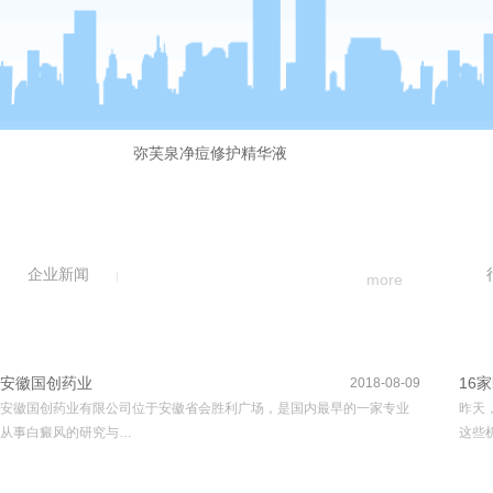
弥芙泉净痘修护精华液
企业新闻
more
安徽国创药业
16
2018-08-09
安徽国创药业有限公司位于安徽省会胜利广场，是国内最早的一家专业
昨天
从事白癜风的研究与…
这些