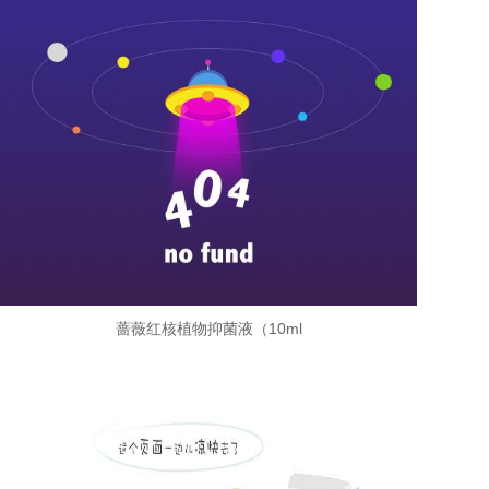
蔷薇红核植物抑菌液（10ml