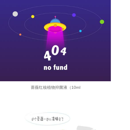
蔷薇红核植物抑菌液（10ml