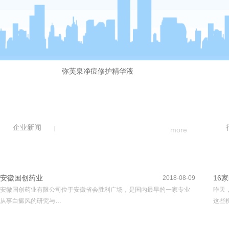
弥芙泉净痘修护精华液
企业新闻
more
安徽国创药业
16
2018-08-09
安徽国创药业有限公司位于安徽省会胜利广场，是国内最早的一家专业
昨天
从事白癜风的研究与…
这些