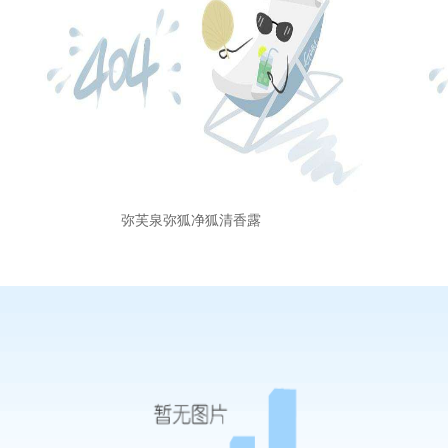
弥芙泉弥狐净狐清香露