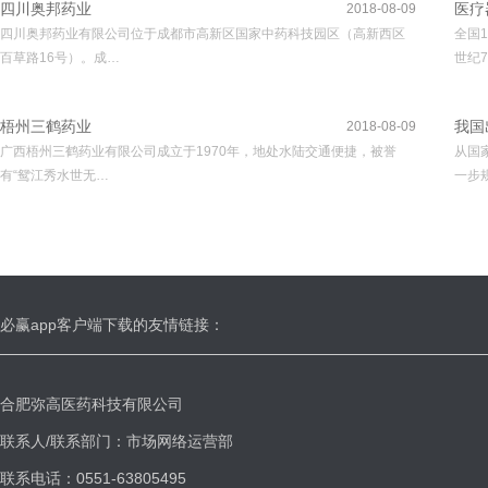
四川奥邦药业
医疗
2018-08-09
四川奥邦药业有限公司位于成都市高新区国家中药科技园区（高新西区
全国
百草路16号）。成…
世纪7
梧州三鹤药业
我国
2018-08-09
广西梧州三鹤药业有限公司成立于1970年，地处水陆交通便捷，被誉
从国
有“鸳江秀水世无…
一步
必赢app客户端下载的友情链接：
合肥弥高医药科技有限公司
联系人/联系部门：市场网络运营部
联系电话：0551-63805495