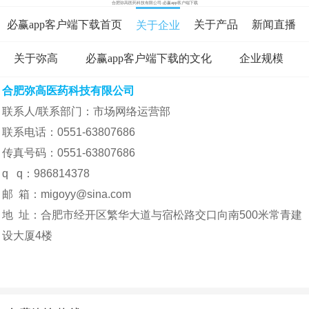
合肥弥高医药科技有限公司-必赢app客户端下载
必赢app客户端下载首页
关于产品
新闻直播
关于企业
关于弥高
必赢app客户端下载的文化
企业规模
在线咨询
资料下载
在线留言
合肥弥高医药科技有限公司
企业地址
必赢app客户端下载的人才招聘
联系人/联系部门：市场网络运营部
联系电话：0551-63807686
传真号码：0551-63807686
q q：986814378
邮 箱：
migoyy@sina.com
地 址：合肥市经开区繁华大道与宿松路交口向南500米常青建
设大厦4楼