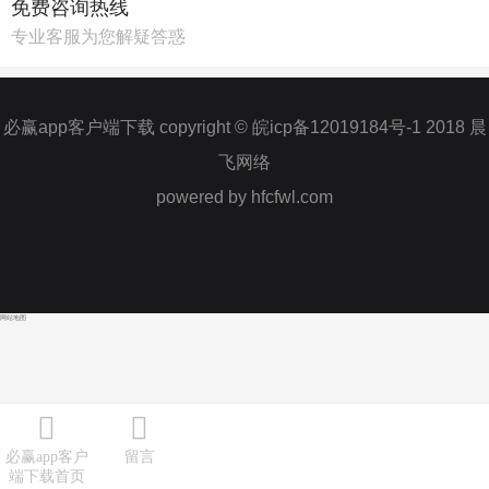
免费咨询热线
专业客服为您解疑答惑
必赢app客户端下载 copyright © 皖icp备12019184号-1 2018 晨
飞网络
powered by hfcfwl.com
网站地图
必赢app客户
留言
端下载首页