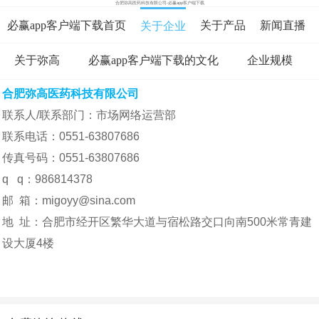
合肥弥高医药科技有限公司-必赢app客户端下载
必赢app客户端下载首页
关于产品
新闻直播
关于企业
关于弥高
必赢app客户端下载的文化
企业规模
在线咨询
资料下载
在线留言
合肥弥高医药科技有限公司
企业地址
必赢app客户端下载的人才招聘
联系人/联系部门：市场网络运营部
联系电话：0551-63807686
传真号码：0551-63807686
q q：986814378
邮 箱：
migoyy@sina.com
地 址：合肥市经开区繁华大道与宿松路交口向南500米常青建
设大厦4楼