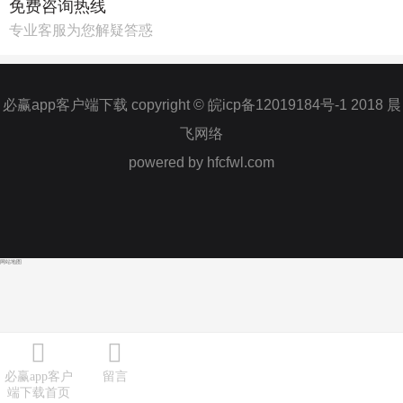
免费咨询热线
专业客服为您解疑答惑
必赢app客户端下载 copyright © 皖icp备12019184号-1 2018 晨
飞网络
powered by hfcfwl.com
网站地图
必赢app客户
留言
端下载首页