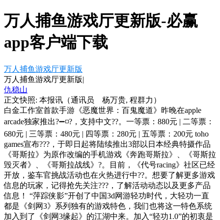
万人捕鱼游戏厅更新版-必赢
app客户端下载
万人捕鱼游戏厅更新版
万人捕鱼游戏厅更新版|
仇稳山
正文快照:
本报讯（通讯员 杨万贵, 程群力）
白金工作室首款手游《恶魔世界：百鬼魔道》昨晚在apple
arcade独家推出?➖◽?，支持中文??。一等票：880元 | 二等票：
680元 | 三等票：480元 | 四等票：280元 | 五等票：200元 toho
games宣布???，于即日起将陆续推出3部以日本经典特摄作品
《哥斯拉》为原作改编的手机游戏《奔跑哥斯拉》、《哥斯拉
毁灭者》、《哥斯拉战线》?。目前，《代号racing》社区已经
开放，鉴车官挑战活动也在火热进行中??。想要了解更多游戏
信息的玩家，记得抢先关注???，了解活动动态以及更多产品
信息！ “萍踪侠影”开创了中国3d网游轻功时代，大轻功一直
都是《剑网3》系列独有的游戏特色，我们也将这一特色系统
加入到了《剑网3缘起》的江湖中来。加入“轻功1.0”的初衷是