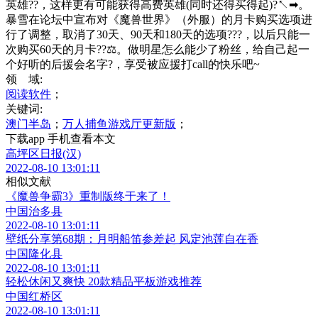
英雄??，这样更有可能获得高费英雄(同时还得买得起)?↖➡。
暴雪在论坛中宣布对《魔兽世界》（外服）的月卡购买选项进
行了调整，取消了30天、90天和180天的选项???，以后只能一
次购买60天的月卡??⚖。做明星怎么能少了粉丝，给自己起一
个好听的后援会名字?，享受被应援打call的快乐吧~
领 域:
阅读软件
；
关键词:
澳门半岛
；
万人捕鱼游戏厅更新版
；
下载app 手机查看本文
高坪区日报(汉)
2022-08-10 13:01:11
相似文献
《魔兽争霸3》重制版终于来了！
中国治多县
2022-08-10 13:01:11
壁纸分享第68期：月明船笛参差起 风定池莲自在香
中国隆化县
2022-08-10 13:01:11
轻松休闲又爽快 20款精品平板游戏推荐
中国红桥区
2022-08-10 13:01:11