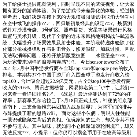
为了给侠士提供跑图便利，同时呈现不同的武侠视角，让大家
拥有更好的游戏体验。为了给游戏带来差异化的体验，经过慎
重考虑，我们决定在接下来的大规模极限测试中取消大轻功可
在空中续飞的操作??↙，回归最初最经典的设定?©?。焕新测
试针对沙漠奇袭、3号矿区、照单提货、灾星等场景进行风格
重置与美术升级，迭代了全新的近未来风格地图和战斗武器系
统，大幅提升了场景效果及射击体验。本阶段特邀体验除了优
化部分枪械换弹动作与射击音效，修复假红、加载过慢、匹配
无法取消等问题，还将开放新版竞技图——冰雪堡垒???®，
为玩家带来别样的浪漫与爽感?✨?。 今日sensor tower公布了
2021年3月中国手游发行商在全球app store和google play的收入
排名。本期共37个中国手游厂商入围全球手游发行商收入榜
top100，合计吸金超过22.9亿美元，占全球top100手游发行商
收入的39.6%。腾讯占据榜首，网易排名第二〽?☂，让我们一
起来看一看详细排名?↗。《战意》最近评测达到了72%的好
评率，新赛季瓦尔哈拉已于3月18日正式上线，神秘的维京部
落南下，三支全新维京兵团加入战意世界?，为将军们的排兵
布阵提供了新的思路??⁉?。 面对这些小伎俩，明眼人往往能
一眼识破隐藏在背后的真相。但玩家间的生态，却又令其不得
不参与进去。其中滋味，就如同小仓鼠深知滚轮困境??，却又
无法反抗???。小提示：但你仍可以攒金币用于在较高等级刷