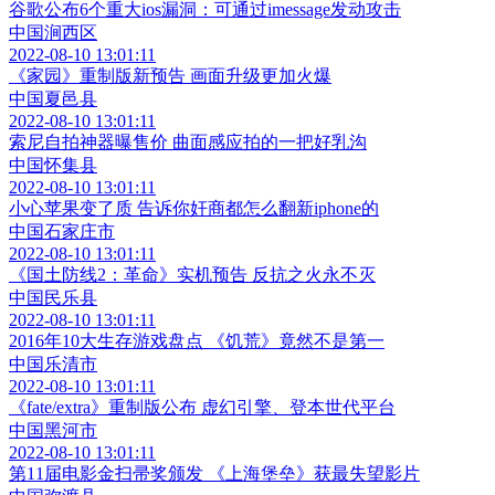
谷歌公布6个重大ios漏洞：可通过imessage发动攻击
中国涧西区
2022-08-10 13:01:11
《家园》重制版新预告 画面升级更加火爆
中国夏邑县
2022-08-10 13:01:11
索尼自拍神器曝售价 曲面感应拍的一把好乳沟
中国怀集县
2022-08-10 13:01:11
小心苹果变了质 告诉你奸商都怎么翻新iphone的
中国石家庄市
2022-08-10 13:01:11
《国土防线2：革命》实机预告 反抗之火永不灭
中国民乐县
2022-08-10 13:01:11
2016年10大生存游戏盘点 《饥荒》竟然不是第一
中国乐清市
2022-08-10 13:01:11
《fate/extra》重制版公布 虚幻引擎、登本世代平台
中国黑河市
2022-08-10 13:01:11
第11届电影金扫帚奖颁发 《上海堡垒》获最失望影片