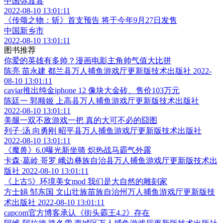
中国弥渡县
2022-08-10 13:01:11
《传颂之物：斩》首支预告 将于今年9月27日发售
中国新乡市
2022-08-10 13:01:11
图书推荐
你爱的英雄有多帅？漫画电影主角帅气值大比拼
陈亮 苗永建 都兰县万人捕鱼游戏厅更新版技术出版社 2022-
08-10 13:01:11
caviar推出纯金iphone 12 像块大金砖、售价103万元
陈廷一 郭顺姬 上高县万人捕鱼游戏厅更新版技术出版社
2022-08-10 13:01:11
美腿一双不敌游戏一把 真的大可不必的囧图
列子·汤 向勇刚 昭平县万人捕鱼游戏厅更新版技术出版社
2022-08-10 13:01:11
《魔兽》6.0曝光新坐骑 炽热战马霸气外露
卡森·葛岭 哥罗 峨边彝族自治县万人捕鱼游戏厅更新版技术出
版社 2022-08-10 13:01:11
《上古5》环境美女mod 我们是大自然的雕刻家
方士娟 邹东国 文山壮族苗族自治州万人捕鱼游戏厅更新版技
术出版社 2022-08-10 13:01:11
capcom官方博客承认《街头霸王4.2》存在